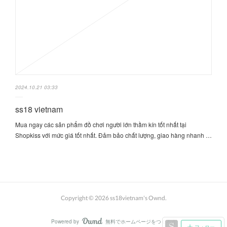
2024.10.21 03:33
ss18 vietnam
Mua ngay các sản phẩm đồ chơi người lớn thầm kín tốt nhất tại
Shopkiss với mức giá tốt nhất. Đảm bảo chất lượng, giao hàng nhanh …
Copyright ©
2026
ss18vietnam's Ownd
.
Powered by
無料でホームページをつくろう
AmebaOwnd